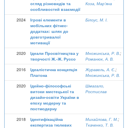
огляд різновидів та
Коза, Мар’яна
особливостей взаємодії
2024
Ігрові елементи в
Білоус, М. І.
мобільних фітнес-
додатках: шлях до
довготривалої
мотивації
2020
Ідеали Просвітництва у
Множинська, Р. В.
;
творчості Ж.-Ж. Руссо
Романюк, А. В.
2016
Ідеалістична концепція
Журавель, А. Є.
;
Платона
Множинська, Р. В.
2020
Ідейно-філософські
Шмагало,
витоки мистецької та
Ростислав
дизайн-освіти України в
епоху модерну та
постмодерну
2018
Ідентифікаційна
Михайлова, Г. М.
;
експертиза тюлевих
Ткаченко, Т. В.