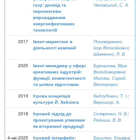
газу: досвід та
Чеховський, С. А.
перспективи
впровадження
енергоефективних
технологій
2017
Івент-маркетинг в
Пономаренко,
діяльності компанії
Ігор Віталійович
;
Шевченко, Л. В.
2025
Івент-менеджер у сфері
Бурназова, ВІра
креативних індустрій:
Володимирівна
;
функції, компетентності
Матяш, Сергій
та шляхи підготовки
Вікторович
2019
Ігрова концепція
Кадлубович, Т. І.
;
культури Й. Хейзінга
Вернигор, А.
2018
Ігровий підхід до
Скляренко, Н. В.
;
проектування упаковки
Райниш, В. В.
як вторинної продукції
4-кві-2025
Ігровий інтерфейс:
Базилюк, Ельвіра
;