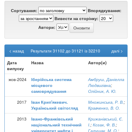
Сортування:
Впорядкування:
Вивести на сторінку:
Автори:
< назад
Результати 31102 до 31121 із 32210
далі >
Дата
Назва
Автор(и)
випуску
жов-2024
Іберійська система
Амбруш, Даніелла
місцевого
Людвигівна
;
самоврядування
Олійник, А. Ю.
2017
Іван Крип'якевич.
Множинська, Р. В.
;
Український світогляд
Кравченко, В. О.
2013
Івано-Франківський
Крижанівський, Є.
національний технічний
І.
;
Козак, Ф. В.
;
університет нафти і
Галущак, М. О.
;