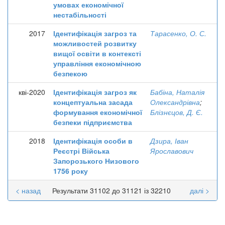
умовах економічної
нестабільності
2017
Ідентифікація загроз та
Тарасенко, О. С.
можливостей розвитку
вищої освіти в контексті
управління економічною
безпекою
кві-2020
Ідентифікація загроз як
Бабіна, Наталія
концептуальна засада
Олександрівна
;
формування економічної
Блізнєцов, Д. Є.
безпеки підприємства
2018
Ідентифікація особи в
Дзира, Іван
Реєстрі Війська
Ярославович
Запорозького Низового
1756 року
< назад
Результати 31102 до 31121 із 32210
далі >