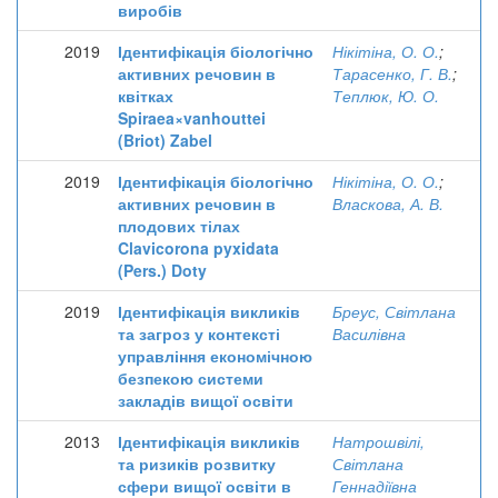
виробів
2019
Ідентифікація біологічно
Нікітіна, О. О.
;
активних речовин в
Тарасенко, Г. В.
;
квітках
Теплюк, Ю. О.
Spiraea×vanhouttei
(Briot) Zabel
2019
Ідентифікація біологічно
Нікітіна, О. О.
;
активних речовин в
Власкова, А. В.
плодових тілах
Clavicorona pyxidata
(Pers.) Doty
2019
Ідентифікація викликів
Бреус, Світлана
та загроз у контексті
Василівна
управління економічною
безпекою системи
закладів вищої освіти
2013
Ідентифікація викликів
Натрошвілі,
та ризиків розвитку
Світлана
сфери вищої освіти в
Геннадіївна