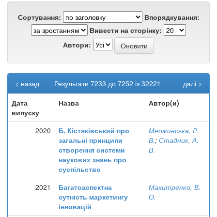
Сортування:
Впорядкування:
Вивести на сторінку:
Автори:
< назад
Результати 7233 до 7252 із 32221
далі >
Дата
Назва
Автор(и)
випуску
2020
Б. Кістяківський про
Множинська, Р.
загальні принципи
В.
;
Стадник, А.
створення системи
В.
наукових знань про
суспільство
2021
Багатоаспектна
Макитренко, В.
сутність маркетингу
О.
інновацій