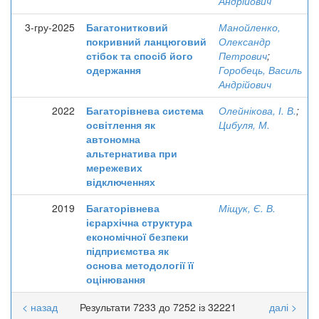
Андрійович
3-гру-2025
Багатонитковий
Манойленко,
покривний ланцюговий
Олександр
стібок та спосіб його
Петрович
;
одержання
Горобець, Василь
Андрійович
2022
Багаторівнева система
Олейнікова, І. В.
;
освітлення як
Цибуля, М.
автономна
альтернатива при
мережевих
відключеннях
2019
Багаторівнева
Міщук, Є. В.
ієрархічна структура
економічної безпеки
підприємства як
основа методології її
оцінювання
< назад
Результати 7233 до 7252 із 32221
далі >