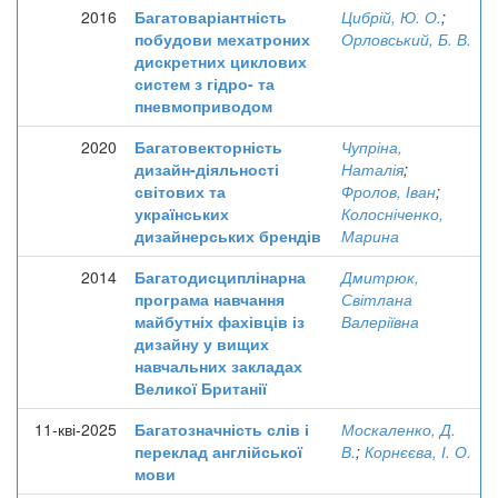
2016
Багатоваріантність
Цибрій, Ю. О.
;
побудови мехатроних
Орловський, Б. В.
дискретних циклових
систем з гідро- та
пневмоприводом
2020
Багатовекторність
Чупріна,
дизайн-діяльності
Наталія
;
світових та
Фролов, Іван
;
українських
Колосніченко,
дизайнерських брендів
Марина
2014
Багатодисциплінарна
Дмитрюк,
програма навчання
Світлана
майбутніх фахівців із
Валеріївна
дизайну у вищих
навчальних закладах
Великої Британії
11-кві-2025
Багатозначність слів і
Москаленко, Д.
переклад англійської
В.
;
Корнєєва, І. О.
мови