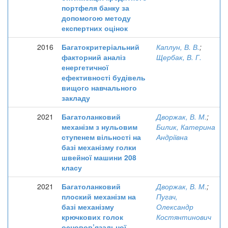
портфеля банку за
допомогою методу
експертних оцінок
2016
Багатокритеріальний
Каплун, В. В.
;
факторний аналіз
Щербак, В. Г.
енергетичної
ефективності будівель
вищого навчального
закладу
2021
Багатоланковий
Дворжак, В. М.
;
механізм з нульовим
Билик, Катерина
ступенем вільності на
Андріївна
базі механізму голки
швейної машини 208
класу
2021
Багатоланковий
Дворжак, В. М.
;
плоский механізм на
Пугач,
базі механізму
Олександр
крючкових голок
Костянтинович
основов’язальної