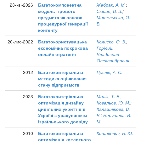
23-кві-2026
Багатокомпонентна
Жебрак, А. М.
;
модель ігрового
Скідан, В. В.
;
предмета як основа
Мительська, О.
процедурної генерації
В.
контенту
20-лис-2022
Багатокористувацька
Колиско, О. З.
;
економічна покрокова
Горілий,
онлайн стратегія
Владислав
Олександрович
2012
Багатокритеріальна
Цеслів, А. С.
методика оцінювання
стану підприємств
2023
Багатокритеріальна
Малік, Т. В.
;
оптимізація дизайну
Ковальов, Ю. М.
;
цивільних укриттів в
Калашнікова, В.
Україні з урахуванням
В.
;
Нерушева, В.
ізраїльського досвіду
М.
2010
Багатокритеріальна
Кишакевич, Б. Ю.
оптимізація кредитного