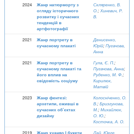
2024
Жанр натюрморту з
Скляренко, В.
огляду історичного
О.
;
Хиневич, Р.
розвитку і сучасних
В.
тенденцій в
артфотографії
2021
Жанр портрету в
Денисенко,
сучасному плакаті
Юрій
;
Пугачова,
Анна
2021
Жанр портрету в
Гула, Є. П.
;
сучасному плакаті та
Пугачова, Анна
;
його вплив на
Руденко, М. Ф.
;
свідомість соціуму
Кирилюк,
Матвій
2023
Жанр фентезі:
Колосніченко, О.
архетипи, оживші в
В.
;
Бризгунова,
сучасних об’єктах
М.
;
Михайлюк,
дизайну
О. Ю.
;
Косточка, А. О.
2019
Жанр хуаняо І букети
Лай, Юеге