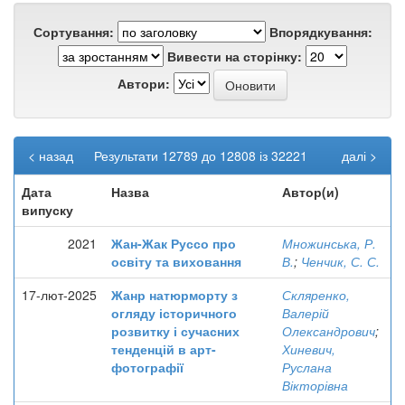
Сортування:
Впорядкування:
Вивести на сторінку:
Автори:
< назад
Результати 12789 до 12808 із 32221
далі >
Дата
Назва
Автор(и)
випуску
2021
Жан-Жак Руссо про
Множинська, Р.
освіту та виховання
В.
;
Ченчик, С. С.
17-лют-2025
Жанр натюрморту з
Скляренко,
огляду історичного
Валерій
розвитку і сучасних
Олександрович
;
тенденцій в арт-
Хиневич,
фотографії
Руслана
Вікторівна