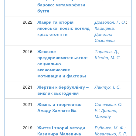
бароко: метаморфози
буття
2022
Жанри та історія
Довгопол, Г. О.
;
японської поезії: погляд
Каширіна,
крізь століття
Данелла
Євгенівна
2016
Женское
Тораева, Д.
;
предпринимательство:
Шкода, М. С.
социально-
экономические
мотивации и факторы
2021
Жертви кібербуллінгу –
Лантух, І. С.
виклик сьогодення
2021
Жизнь и творчество
Синявская, О.
Амаду Хампате Ба
Е.
;
Диалло,
Мамаду
2019
Життя і творчі методи
Руденко, М. Ф.
;
Казимира Малевича
Коваленко, К. Р.