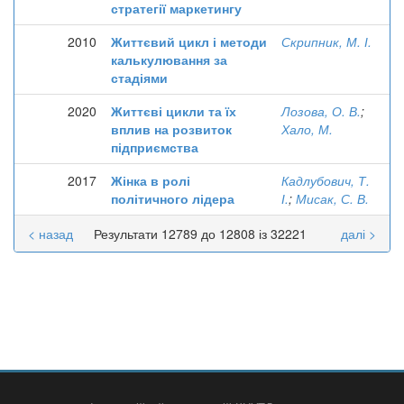
стратегії маркетингу
2010
Життєвий цикл і методи
Скрипник, М. І.
калькулювання за
стадіями
2020
Життєві цикли та їх
Лозова, О. В.
;
вплив на розвиток
Хало, М.
підприємства
2017
Жінка в ролі
Кадлубович, Т.
політичного лідера
І.
;
Мисак, С. В.
< назад
Результати 12789 до 12808 із 32221
далі >