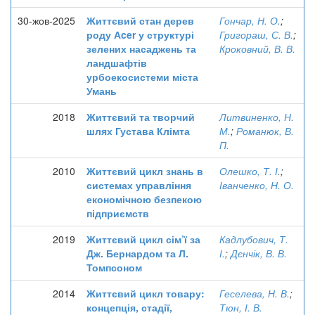
30-жов-2025
Життєвий стан дерев
Гончар, Н. О.
;
роду Аcer у структурі
Григораш, С. В.
;
зелених насаджень та
Кроковний, В. В.
ландшафтів
урбоекосистеми міста
Умань
2018
Життєвий та творчий
Литвиненко, Н.
шлях Густава Клімта
М.
;
Романюк, В.
П.
2010
Життєвий цикл знань в
Олешко, Т. І.
;
системах управління
Іванченко, Н. О.
економічною безпекою
підприємств
2019
Життєвий цикл сім’ї за
Кадлубович, Т.
Дж. Бернардом та Л.
І.
;
Дєнчік, В. В.
Томпсоном
2014
Життєвий цикл товару:
Геселева, Н. В.
;
концепція, стадії,
Тюн, І. В.