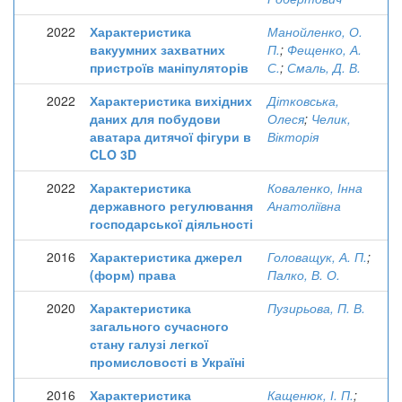
2022
Характеристика
Манойленко, О.
вакуумних захватних
П.
;
Фещенко, А.
пристроїв маніпуляторів
С.
;
Смаль, Д. В.
2022
Характеристика вихідних
Дітковська,
даних для побудови
Олеся
;
Челик,
аватара дитячої фігури в
Вікторія
CLO 3D
2022
Характеристика
Коваленко, Інна
державного регулювання
Анатоліївна
господарської діяльності
2016
Характеристика джерел
Головащук, А. П.
;
(форм) права
Палко, В. О.
2020
Характеристика
Пузирьова, П. В.
загального сучасного
стану галузі легкої
промисловості в Україні
2016
Характеристика
Кащенюк, І. П.
;