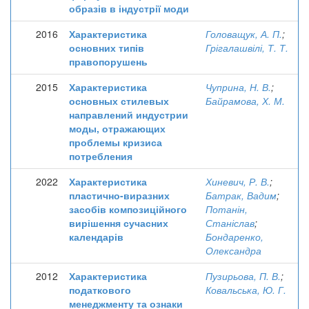
образів в індустрії моди
2016
Характеристика
Головащук, А. П.
;
основних типів
Грігалашвілі, Т. Т.
правопорушень
2015
Характеристика
Чуприна, Н. В.
;
основных стилевых
Байрамова, Х. М.
направлений индустрии
моды, отражающих
проблемы кризиса
потребления
2022
Характеристика
Хиневич, Р. В.
;
пластично-виразних
Батрак, Вадим
;
засобів композиційного
Потанін,
вирішення сучасних
Станіслав
;
календарів
Бондаренко,
Олександра
2012
Характеристика
Пузирьова, П. В.
;
податкового
Ковальська, Ю. Г.
менеджменту та ознаки