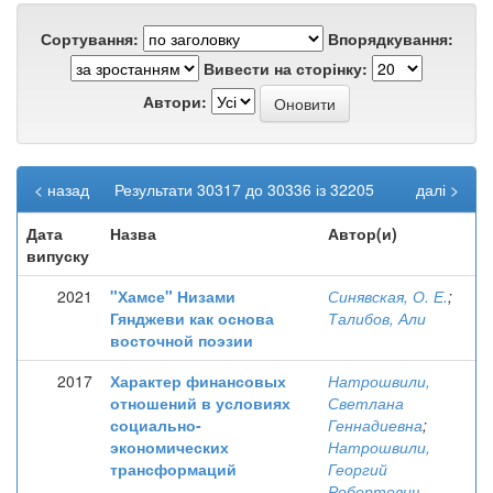
Сортування:
Впорядкування:
Вивести на сторінку:
Автори:
< назад
Результати 30317 до 30336 із 32205
далі >
Дата
Назва
Автор(и)
випуску
2021
"Хамсе" Низами
Синявская, О. Е.
;
Гянджеви как основа
Талибов, Али
восточной поэзии
2017
Характер финансовых
Натрошвили,
отношений в условиях
Светлана
социально-
Геннадиевна
;
экономических
Натрошвили,
трансформаций
Георгий
Робертович