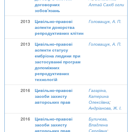
договорних
Алтай Сахіб огли
зобов'язань
2013
Цивільно-правові
Головащук, А. П.
аспекти донорства
репродуктивних клітин
2013
Цивільно-правові
Головащук, А. П.
аспекти статусу
ембріона людини при
застосуванні програм
допоміжних
репродуктивних
технологій
2016
Цивільно-правові
Гагаріна,
засоби захисту
Катерина
авторських прав
Олексіївна
;
Андріанова, Ж. І.
2016
Цивільно-правові
Буличєва,
засоби захисту
Владлена
авторських прав
Сергіївна
;