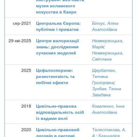
музея исламского
искусства в Каире
сер-2021
Центральна Європа:
Білоус, Аліна
публічне і приватне
Анатоліївна
29-кві-2025
Центри валоризації
Невмержицька,
знань: дослідження
Марія
;
сучасних моделей
Невмержицька,
Світлана
2025
Цефалоспорини:
Щербатюк,
резистентність та
Тетяна
побічні ефекти
Григорівна
;
Зухбая, Теона
Звіадівна
2018
Цивільно-правова
Коваленко, Інна
відповідальність осіб
Анатоліївна
із вадами волі
2020
Цивільно-правовий
Телестакова, А.
договір в системі
А.
;
Бахшалієв,