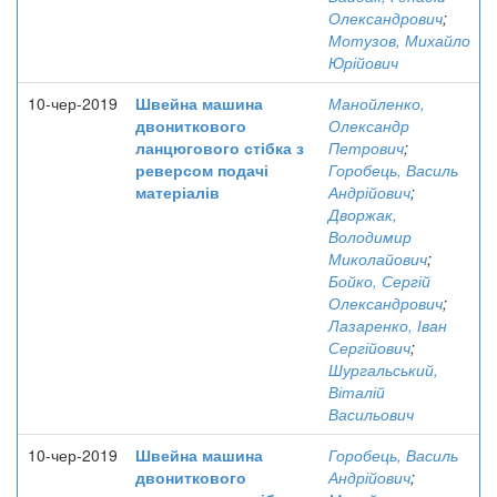
Олександрович
;
Мотузов, Михайло
Юрійович
10-чер-2019
Швейна машина
Манойленко,
двониткового
Олександр
ланцюгового стібка з
Петрович
;
реверсом подачі
Горобець, Василь
матеріалів
Андрійович
;
Дворжак,
Володимир
Миколайович
;
Бойко, Сергій
Олександрович
;
Лазаренко, Іван
Сергійович
;
Шургальський,
Віталій
Васильович
10-чер-2019
Швейна машина
Горобець, Василь
двониткового
Андрійович
;