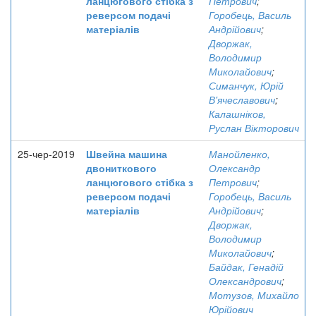
ланцюгового стібка з
Петрович
;
реверсом подачі
Горобець, Василь
матеріалів
Андрійович
;
Дворжак,
Володимир
Миколайович
;
Симанчук, Юрій
В'ячеславович
;
Калашніков,
Руслан Вікторович
25-чер-2019
Швейна машина
Манойленко,
двониткового
Олександр
ланцюгового стібка з
Петрович
;
реверсом подачі
Горобець, Василь
матеріалів
Андрійович
;
Дворжак,
Володимир
Миколайович
;
Байдак, Генадій
Олександрович
;
Мотузов, Михайло
Юрійович