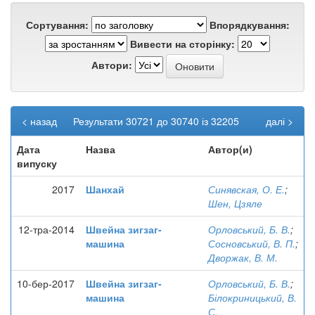
Сортування:
Впорядкування:
Вивести на сторінку:
Автори:
< назад
Результати 30721 до 30740 із 32205
далі >
Дата
Назва
Автор(и)
випуску
2017
Шанхай
Синявская, О. Е.
;
Шен, Цзяле
12-тра-2014
Швейна зигзаг-
Орловський, Б. В.
;
машина
Сосновський, В. П.
;
Дворжак, В. М.
10-бер-2017
Швейна зигзаг-
Орловський, Б. В.
;
машина
Білокриницький, В.
С.