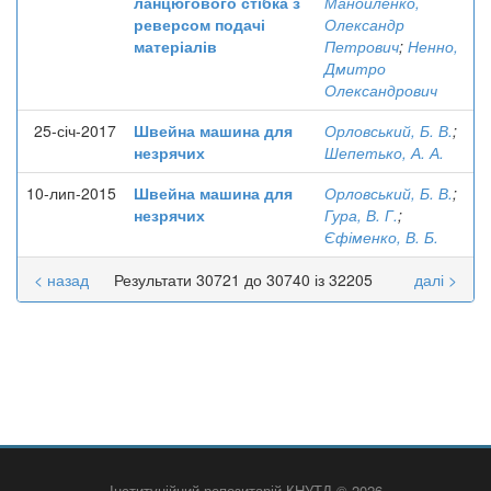
ланцюгового стібка з
Манойленко,
реверсом подачі
Олександр
матеріалів
Петрович
;
Ненно,
Дмитро
Олександрович
25-січ-2017
Швейна машина для
Орловський, Б. В.
;
незрячих
Шепетько, А. А.
10-лип-2015
Швейна машина для
Орловський, Б. В.
;
незрячих
Гура, В. Г.
;
Єфіменко, В. Б.
< назад
Результати 30721 до 30740 із 32205
далі >
Інституційний репозитарій КНУТД © 2026