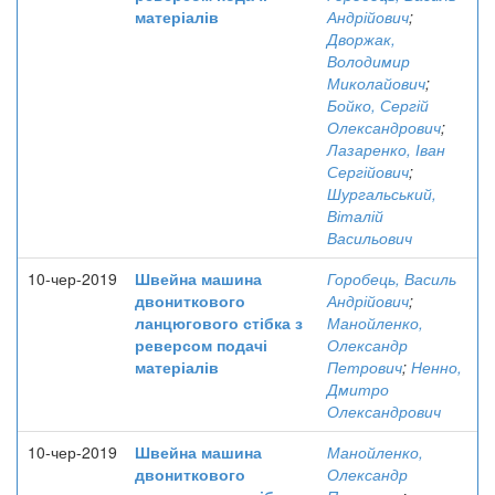
матеріалів
Андрійович
;
Дворжак,
Володимир
Миколайович
;
Бойко, Сергій
Олександрович
;
Лазаренко, Іван
Сергійович
;
Шургальський,
Віталій
Васильович
10-чер-2019
Швейна машина
Горобець, Василь
двониткового
Андрійович
;
ланцюгового стібка з
Манойленко,
реверсом подачі
Олександр
матеріалів
Петрович
;
Ненно,
Дмитро
Олександрович
10-чер-2019
Швейна машина
Манойленко,
двониткового
Олександр