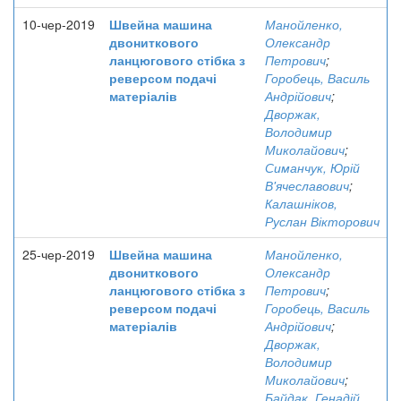
10-чер-2019
Швейна машина
Манойленко,
двониткового
Олександр
ланцюгового стібка з
Петрович
;
реверсом подачі
Горобець, Василь
матеріалів
Андрійович
;
Дворжак,
Володимир
Миколайович
;
Симанчук, Юрій
В'ячеславович
;
Калашніков,
Руслан Вікторович
25-чер-2019
Швейна машина
Манойленко,
двониткового
Олександр
ланцюгового стібка з
Петрович
;
реверсом подачі
Горобець, Василь
матеріалів
Андрійович
;
Дворжак,
Володимир
Миколайович
;
Байдак, Генадій