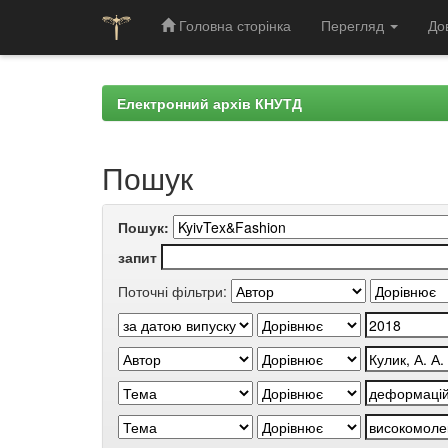
Головна сторінка
Перегляд
До
Skip
navigation
Електронний архів КНУТД
Пошук
Пошук:
запит
Поточні фільтри: