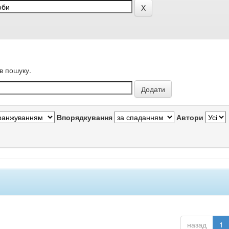
в пошуку.
Впорядкування
Автори
назад
1