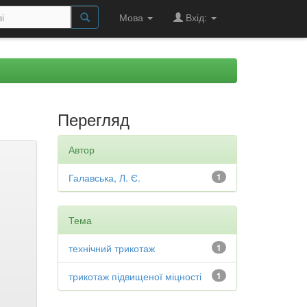
Мова
Вхід:
Перегляд
Автор
Галавська, Л. Є.
1
Тема
технічний трикотаж
1
трикотаж підвищеної міцності
1