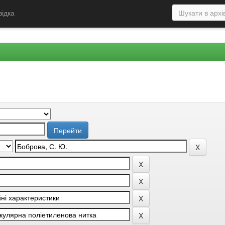
відка