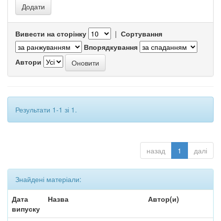
Вивести на сторінку
|
Сортування
Впорядкування
Автори
Результати 1-1 зі 1.
назад
1
далі
Знайдені матеріали:
Дата
Назва
Автор(и)
випуску