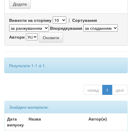
Вивести на сторінку
|
Сортування
Впорядкування
Автори
Результати 1-1 зі 1.
назад
1
далі
Знайдені матеріали:
Дата
Назва
Автор(и)
випуску