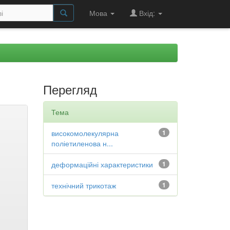
Мова
Вхід:
Перегляд
Тема
високомолекулярна
1
поліетиленова н...
деформаційні характеристики
1
технічний трикотаж
1