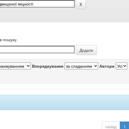
в пошуку.
Впорядкування
Автори
назад
1