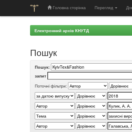
Головна сторінка
Перегляд
До
Skip
navigation
Електронний архів КНУТД
Пошук
Пошук:
запит
Поточні фільтри: