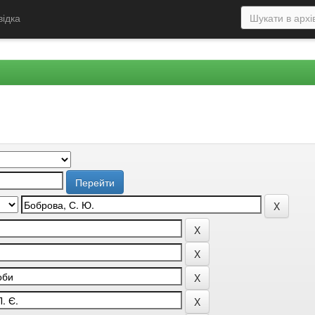
відка