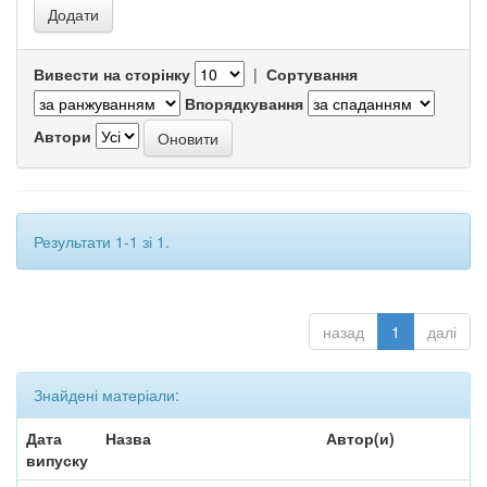
Вивести на сторінку
|
Сортування
Впорядкування
Автори
Результати 1-1 зі 1.
назад
1
далі
Знайдені матеріали:
Дата
Назва
Автор(и)
випуску