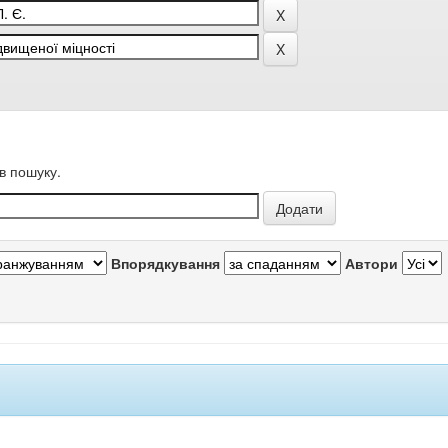
в пошуку.
Впорядкування
Автори