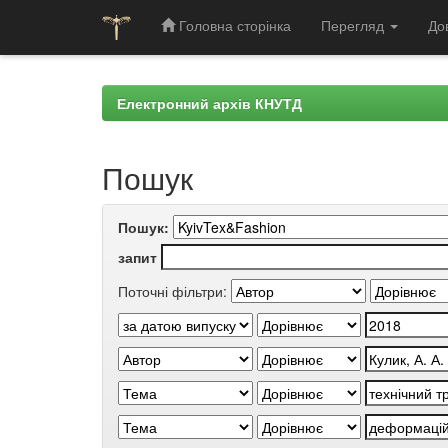
Головна сторінка
Перегляд
До
Skip
navigation
Електронний архів КНУТД
Пошук
Пошук:
запит
Поточні фільтри: