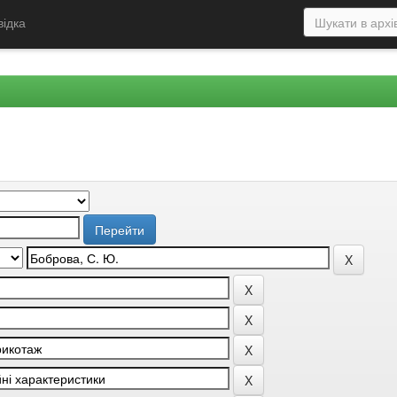
відка