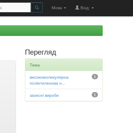
Мова
Вхід:
Перегляд
Тема
високомолекулярна
1
поліетиленова н...
захисні вироби
1