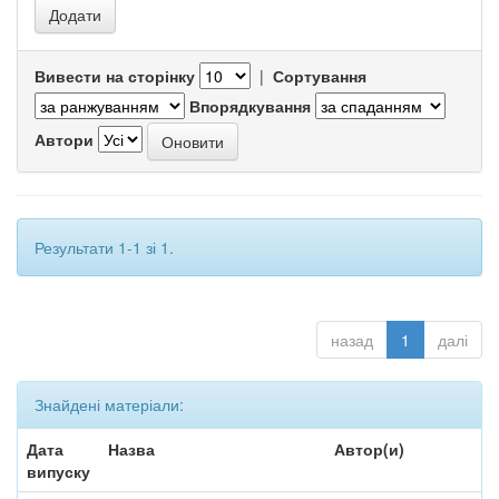
Вивести на сторінку
|
Сортування
Впорядкування
Автори
Результати 1-1 зі 1.
назад
1
далі
Знайдені матеріали:
Дата
Назва
Автор(и)
випуску