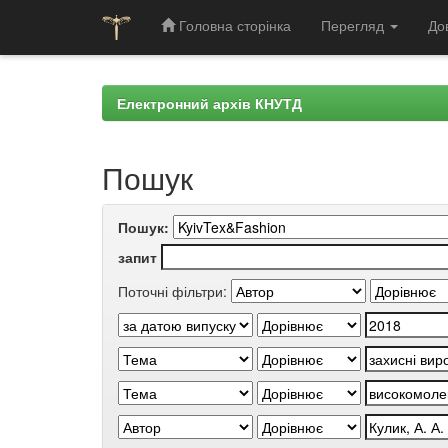
Головна сторінка
Перегляд
До
Skip
navigation
Електронний архів КНУТД
Пошук
Пошук:
запит
Поточні фільтри: