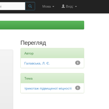
Мова
Вхід:
Перегляд
Автор
Галавська, Л. Є.
1
Тема
трикотаж підвищеної міцності
1