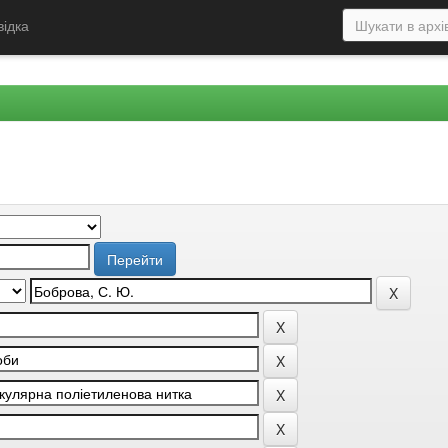
відка