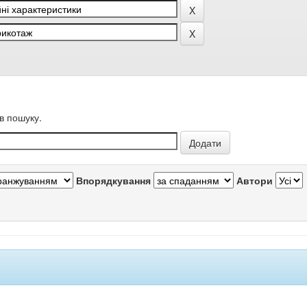
в пошуку.
Впорядкування
Автори