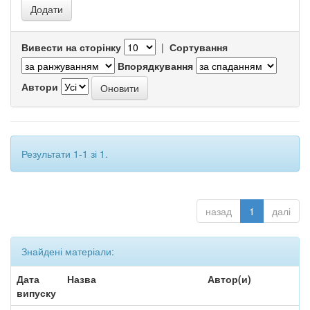
Вивести на сторінку
|
Сортування
Впорядкування
Автори
Результати 1-1 зі 1.
назад
1
далі
Знайдені матеріали:
Дата
Назва
Автор(и)
випуску