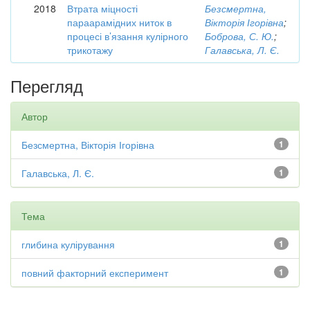
2018
Втрата міцності
Безсмертна,
параарамідних ниток в
Вікторія Ігорівна
;
процесі в’язання кулірного
Боброва, С. Ю.
;
трикотажу
Галавська, Л. Є.
Перегляд
Автор
Безсмертна, Вікторія Ігорівна
1
Галавська, Л. Є.
1
Тема
глибина кулірування
1
повний факторний експеримент
1