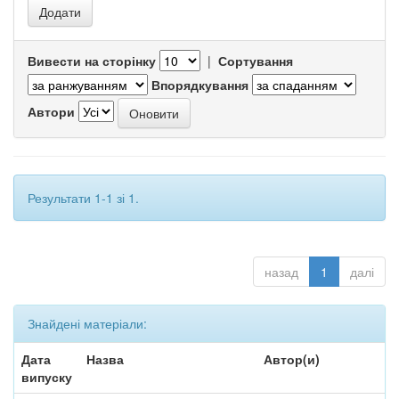
Вивести на сторінку
|
Сортування
Впорядкування
Автори
Результати 1-1 зі 1.
назад
1
далі
Знайдені матеріали:
Дата
Назва
Автор(и)
випуску