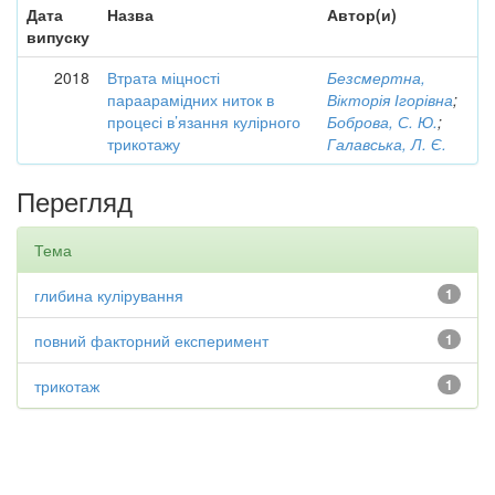
Дата
Назва
Автор(и)
випуску
2018
Втрата міцності
Безсмертна,
параарамідних ниток в
Вікторія Ігорівна
;
процесі в’язання кулірного
Боброва, С. Ю.
;
трикотажу
Галавська, Л. Є.
Перегляд
Тема
глибина кулірування
1
повний факторний експеримент
1
трикотаж
1