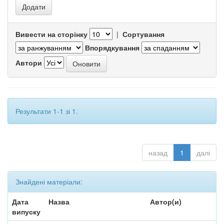
Вивести на сторінку
|
Сортування
Впорядкування
Автори
Результати 1-1 зі 1.
назад
1
далі
Знайдені матеріали:
Дата
Назва
Автор(и)
випуску