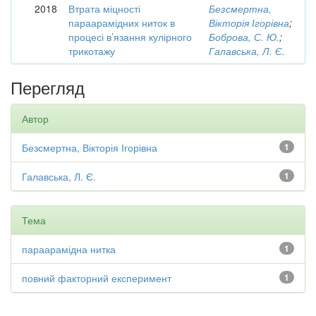
2018
Втрата міцності
Безсмертна,
параарамідних ниток в
Вікторія Ігорівна
;
процесі в’язання кулірного
Боброва, С. Ю.
;
трикотажу
Галавська, Л. Є.
Перегляд
Автор
Безсмертна, Вікторія Ігорівна
1
Галавська, Л. Є.
1
Тема
параарамідна нитка
1
повний факторний експеримент
1