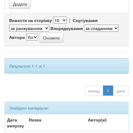
Вивести на сторінку
|
Сортування
Впорядкування
Автори
Результати 1-1 зі 1.
назад
1
далі
Знайдені матеріали:
Дата
Назва
Автор(и)
випуску