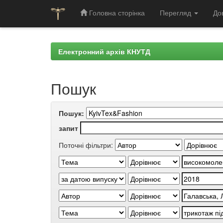
Головна сторінка
Перегляд
До
Skip
navigation
Електронний архів КНУТД
Пошук
Пошук:
запит
Поточні фільтри: