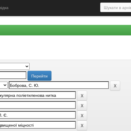
відка