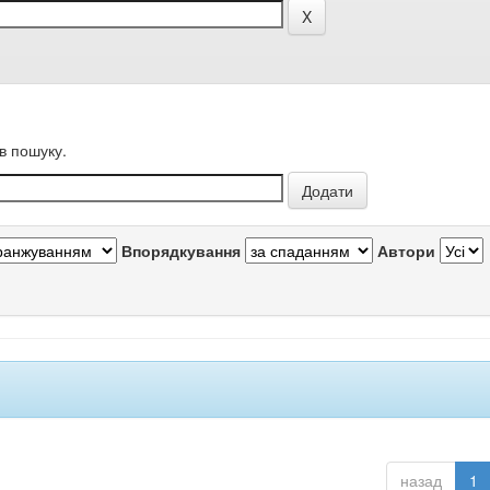
в пошуку.
Впорядкування
Автори
назад
1