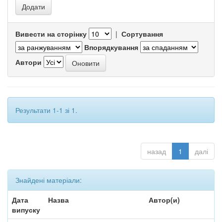
Вивести на сторінку
|
Сортування
Впорядкування
Автори
Результати 1-1 зі 1.
назад
1
далі
Знайдені матеріали:
Дата
Назва
Автор(и)
випуску