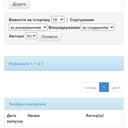
Вивести на сторінку
|
Сортування
Впорядкування
Автори
Результати 1-1 зі 1.
назад
1
далі
Знайдені матеріали:
Дата
Назва
Автор(и)
випуску