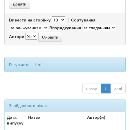
Вивести на сторінку
|
Сортування
Впорядкування
Автори
Результати 1-1 зі 1.
назад
1
далі
Знайдені матеріали:
Дата
Назва
Автор(и)
випуску