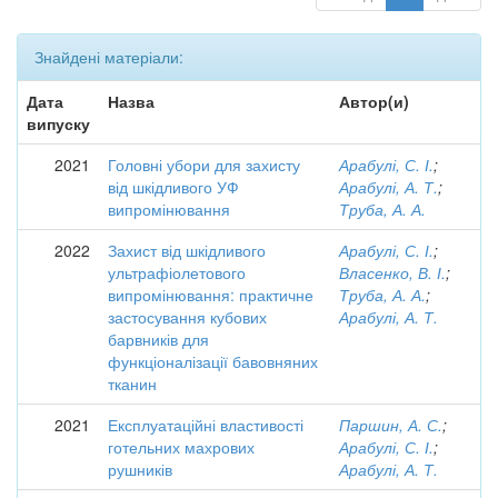
Знайдені матеріали:
Дата
Назва
Автор(и)
випуску
2021
Головні убори для захисту
Арабулі, С. І.
;
від шкідливого УФ
Арабулі, А. Т.
;
випромінювання
Труба, А. А.
2022
Захист від шкідливого
Арабулі, С. І.
;
ультрафіолетового
Власенко, В. І.
;
випромінювання: практичне
Труба, А. А.
;
застосування кубових
Арабулі, А. Т.
барвників для
функціоналізації бавовняних
тканин
2021
Експлуатаційні властивості
Паршин, А. С.
;
готельних махрових
Арабулі, С. І.
;
рушників
Арабулі, А. Т.