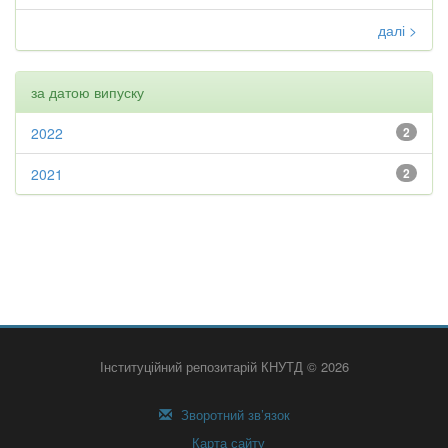
далі >
за датою випуску
2022
2
2021
2
Інституційний репозитарій КНУТД © 2026
Зворотний зв’язок
Карта сайту