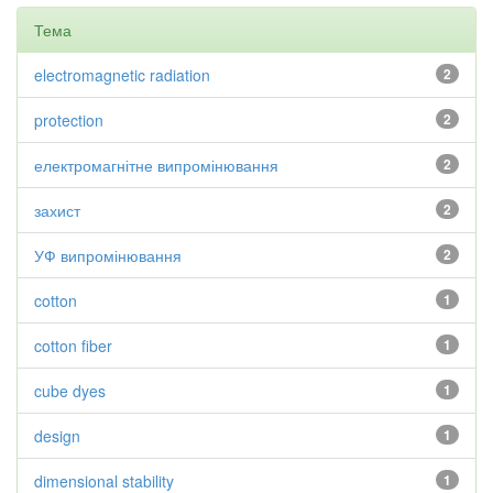
Тема
electromagnetic radiation
2
protection
2
електромагнітне випромінювання
2
захист
2
УФ випромінювання
2
cotton
1
cotton fiber
1
cube dyes
1
design
1
dimensional stability
1