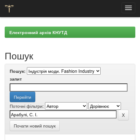
Skip
navigation
Електронний архів КНУТД
Пошук
Пошук:
запит
Поточні фільтри:
Почати новий пошук