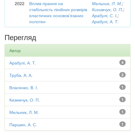
2022
Вплив прання на
Мельник, Л. М.
;
стабільність лінійних розмірів
Кизимчук, О. П.
;
еластичних основов’язаних
Арабулі, С. І.
;
полотен
Арабулі, А. Т.
Перегляд
Автор
Арабулі, А. Т.
4
Труба, А. А.
2
Власенко, В. І.
1
Кизимчук, О. П.
1
Мельник, Л. М.
1
Паршин, А. С.
1