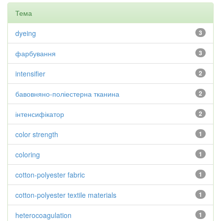
Тема
dyeing
3
фарбування
3
intensifier
2
бавовняно-поліестерна тканина
2
інтенсифікатор
2
color strength
1
coloring
1
cotton-polyester fabric
1
cotton-polyester textile materials
1
heterocoagulation
1