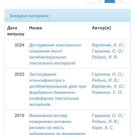
Знайдені матеріали:
Дата
Назва
Автор(и)
випуску
2024
Дослідження комплексних
Варданян, А. О.
;
показників якості
Гараніна, О. О.
;
антибактеріальних
Редько, Я. В.
текстильних матеріалів
2023
Застосування
Гараніна, О. О.
;
інтенсифікатора з
Редько, Я. В.
;
антибактеріальною дією при
Варданян, А. О.
;
фарбуванні бавовняно-
Романюк, Є. О.
поліефірних текстильних
матеріалів
2019
Визначення впливу
Гараніна, О. О.
;
поверхнево-активних
Редько, Я. В.
;
речовин на якість
Корж, А. С.
забарвлення за механізмом