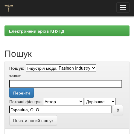
Skip
navigation
Електронний архів КНУТД
Пошук
Пошук:
запит
Поточні фільтри:
Почати новий пошук