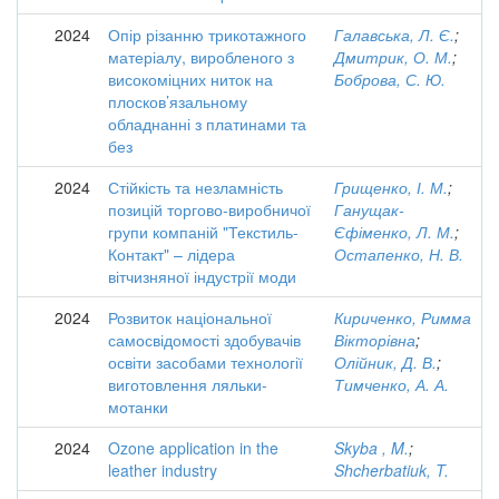
2024
Опір різанню трикотажного
Галавська, Л. Є.
;
матеріалу, виробленого з
Дмитрик, О. М.
;
високоміцних ниток на
Боброва, С. Ю.
плосков’язальному
обладнанні з платинами та
без
2024
Стійкість та незламність
Грищенко, І. М.
;
позицій торгово-виробничої
Ганущак-
групи компаній "Текстиль-
Єфіменко, Л. М.
;
Контакт" – лідера
Остапенко, Н. В.
вітчизняної індустрії моди
2024
Розвиток національної
Кириченко, Римма
самосвідомості здобувачів
Вікторівна
;
освіти засобами технології
Олійник, Д. В.
;
виготовлення ляльки-
Тимченко, А. А.
мотанки
2024
Ozone application in the
Skyba , M.
;
leather industry
Shcherbatiuk, T.