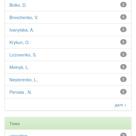
Boiko, D.
1
Brovchenko, V.
1
Ivanytska, A.
1
Krykun, O.
1
Lozovenko, S.
1
Melnyk, L.
1
Nesterenko, L.
1
Pervaia , N.
1
далі >
Тема
upcycling
2