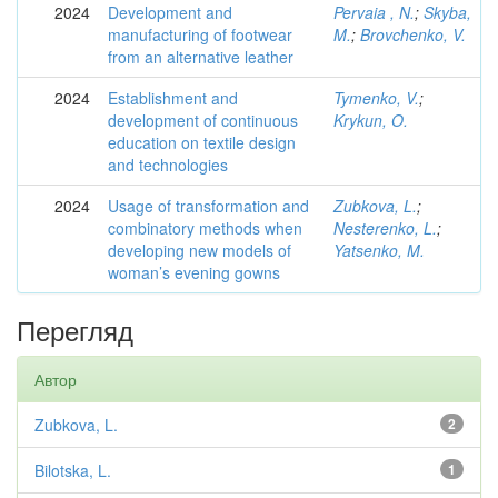
2024
Development and
Pervaia , N.
;
Skyba,
manufacturing of footwear
M.
;
Brovchenko, V.
from an alternative leather
2024
Establishment and
Tymenko, V.
;
development of continuous
Krykun, O.
education on textile design
and technologies
2024
Usage of transformation and
Zubkova, L.
;
combinatory methods when
Nesterenko, L.
;
developing new models of
Yatsenko, M.
woman’s evening gowns
Перегляд
Автор
Zubkova, L.
2
Bilotska, L.
1