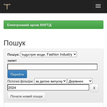
Skip
navigation
Електронний архів КНУТД
Пошук
Пошук:
запит
Поточні фільтри:
Почати новий пошук