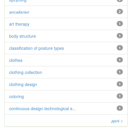
апсайклінг
2
art therapy
1
body structure
1
classification of posture types
1
clothes
1
clothing collection
1
clothing design
1
coloring
1
continuous design-technological e...
1
далі >