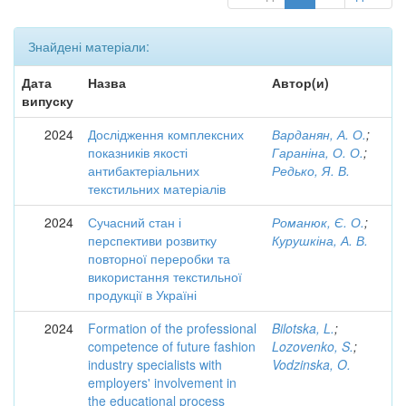
Знайдені матеріали:
Дата
Назва
Автор(и)
випуску
2024
Дослідження комплексних
Варданян, А. О.
;
показників якості
Гараніна, О. О.
;
антибактеріальних
Редько, Я. В.
текстильних матеріалів
2024
Сучасний стан і
Романюк, Є. О.
;
перспективи розвитку
Курушкіна, А. В.
повторної переробки та
використання текстильної
продукції в Україні
2024
Formation of the professional
Bilotska, L.
;
competence of future fashion
Lozovenko, S.
;
industry specialists with
Vodzinska, O.
employers' involvement in
the educational process