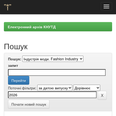
Skip
navigation
Електронний архів КНУТД
Пошук
Пошук:
запит
Поточні фільтри:
Почати новий пошук