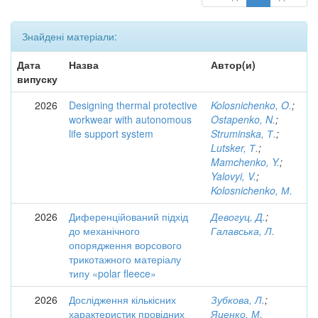
Знайдені матеріали:
Дата
Назва
Автор(и)
випуску
2026
Designing thermal protective
Kolosnichenko, O.
;
workwear with autonomous
Ostapenko, N.
;
life support system
Struminska, Т.
;
Lutsker, Т.
;
Mamchenko, Y.
;
Yalovyi, V.
;
Kolosnichenko, М.
2026
Диференційований підхід
Девогуц, Д.
;
до механічного
Галавська, Л.
опорядження ворсового
трикотажного матеріалу
типу «polar fleece»
2026
Дослідження кількісних
Зубкова, Л.
;
характеристик провідних
Яценко, М.