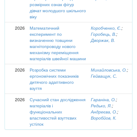
розмірних ознак фігур
дівчат молодшого шкільного
віку
2026
Математичний
Коробченко, Є.
;
експеримент по
Горобець, В.
;
визначенню товщини
Дворжак, В.
магнітопроводу нового
механізму переміщення
матеріалів швейної машини
2026
Розробка системи
Михайловська, О.
;
ергономічних показників
Гейващук, С.
дитячого адаптивного
взуття
2026
Сучасний стан дослідження
Гараніна, О.
;
матеріалів і
Редько, Я.
;
функціональних
Андреєва, О.
;
властивостей взуттєвих
Воробйов, К.
устілок