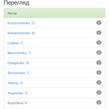
Перегляд
Автор
Kolosnichenko, O.
1
Kolosnichenko, М.
1
Lutsker, Т.
1
Mamchenko, Y.
1
Ostapenko, N.
1
Struminska, Т.
1
Yalovyi, V.
1
Андреєва, О.
1
Воробйов, К.
1