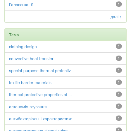
Галавська, Л.
1
далі >
Тема
clothing design
1
convective heat transfer
1
special-purpose thermal protectiv...
1
textile barrier materials
1
thermal-protective properties of ...
1
автономія взування
1
антибактеріальні характеристики
1
антропометрична відповідність
1