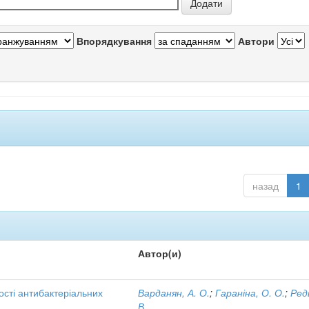
Впорядкування
Автори
назад
1
Автор(и)
ості антибактеріальних
Варданян, А. О.
;
Гараніна, О. О.
;
Ред
В.