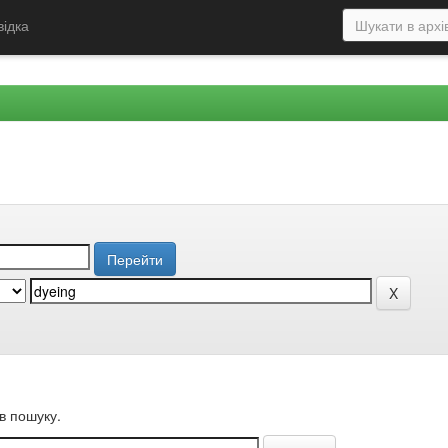
відка
в пошуку.