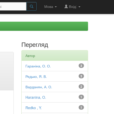
Мова
Вхід:
Перегляд
Автор
Гараніна, О. О.
3
Редько, Я. В.
3
Варданян, А. О.
2
Haranina, O.
1
Redko , Y.
1