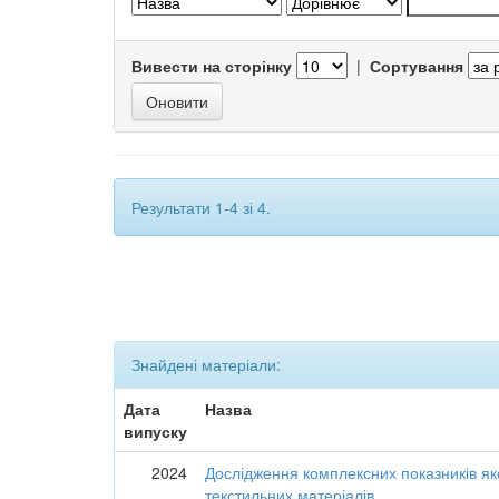
Вивести на сторінку
|
Сортування
Результати 1-4 зі 4.
Знайдені матеріали:
Дата
Назва
випуску
2024
Дослідження комплексних показників як
текстильних матеріалів