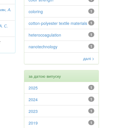
ян, А.
coloring
1
cotton-polyester textile materials
1
А. С.
heterocoagulation
1
;
nanotechnology
1
далі >
за датою випуску
2025
1
2024
1
2023
1
2019
1