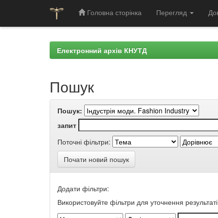
Головна сторінка
Перегляд
До
Skip
navigation
Електронний архів КНУТД
Пошук
Пошук:
запит
Поточні фільтри:
Почати новий пошук
Додати фільтри:
Використовуйте фільтри для уточнення результаті