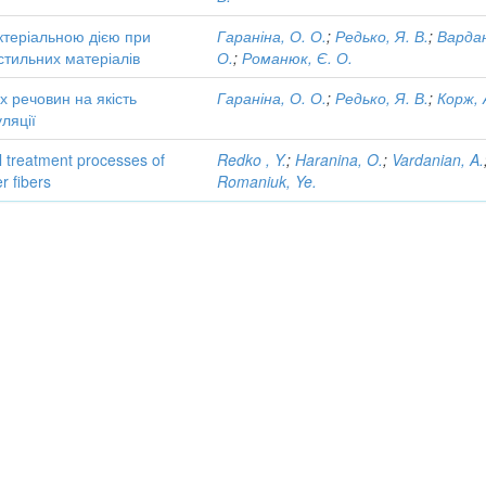
ктеріальною дією при
Гараніна, О. О.
;
Редько, Я. В.
;
Вардан
стильних матеріалів
О.
;
Романюк, Є. О.
 речовин на якість
Гараніна, О. О.
;
Редько, Я. В.
;
Корж, 
ляції
al treatment processes of
Redko , Y.
;
Haranina, O.
;
Vardanian, A.
r fibers
Romaniuk, Ye.