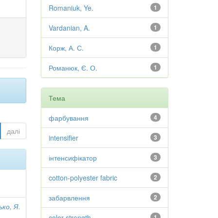
Romaniuk, Ye.
1
Vardanian, A.
1
Корж, А. С.
1
Романюк, Є. О.
1
Тема
фарбування
4
далі
intensifier
3
інтенсифікатор
3
cotton-polyester fabric
2
забарвлення
2
ько, Я.
color strength
1