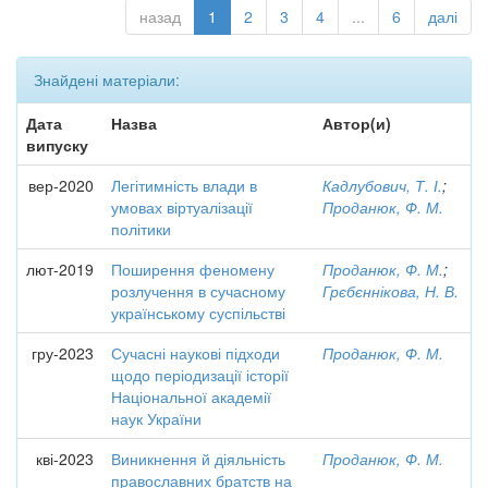
назад
1
2
3
4
...
6
далі
Знайдені матеріали:
Дата
Назва
Автор(и)
випуску
вер-2020
Легітимність влади в
Кадлубович, Т. І.
;
умовах віртуалізації
Проданюк, Ф. М.
політики
лют-2019
Поширення феномену
Проданюк, Ф. М.
;
розлучення в сучасному
Грєбєннікова, Н. В.
українському суспільстві
гру-2023
Сучасні наукові підходи
Проданюк, Ф. М.
щодо періодизації історії
Національної академії
наук України
кві-2023
Виникнення й діяльність
Проданюк, Ф. М.
православних братств на