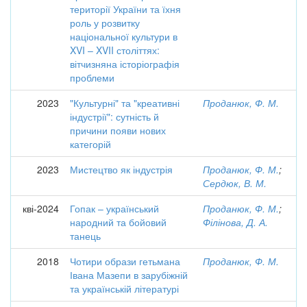
території України та їхня
роль у розвитку
національної культури в
XVI – XVII століттях:
вітчизняна історіографія
проблеми
2023
"Культурні" та "креативні
Проданюк, Ф. М.
індустрії": сутність й
причини появи нових
категорій
2023
Мистецтво як індустрія
Проданюк, Ф. М.
;
Сердюк, В. М.
кві-2024
Гопак – український
Проданюк, Ф. М.
;
народний та бойовий
Філінова, Д. А.
танець
2018
Чотири образи гетьмана
Проданюк, Ф. М.
Івана Мазепи в зарубіжній
та українській літературі