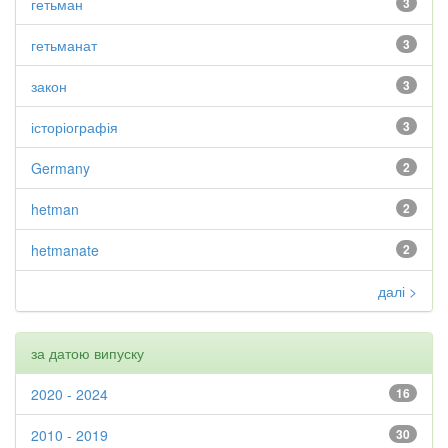
гетьман
3
гетьманат
3
закон
3
історіографія
3
Germany
2
hetman
2
hetmanate
2
далі >
за датою випуску
2020 - 2024
16
2010 - 2019
30