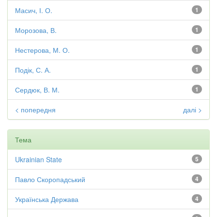
Масич, І. О.
1
Морозова, В.
1
Нестерова, М. О.
1
Подік, С. А.
1
Сердюк, В. М.
1
< попередня
далі >
Тема
Ukrainian State
5
Павло Скоропадський
4
Українська Держава
4