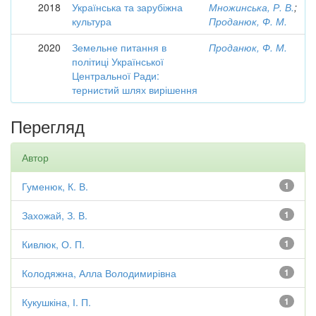
2018
Українська та зарубіжна
Множинська, Р. В.
;
культура
Проданюк, Ф. М.
2020
Земельне питання в
Проданюк, Ф. М.
політиці Української
Центральної Ради:
тернистий шлях вирішення
Перегляд
Автор
Гуменюк, К. В.
1
Захожай, З. В.
1
Кивлюк, О. П.
1
Колодяжна, Алла Володимирівна
1
Кукушкіна, І. П.
1