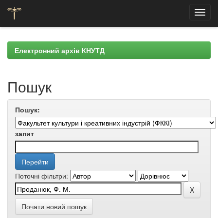
Skip
navigation
Електронний архів КНУТД
Пошук
Пошук:
запит
Поточні фільтри:
Почати новий пошук