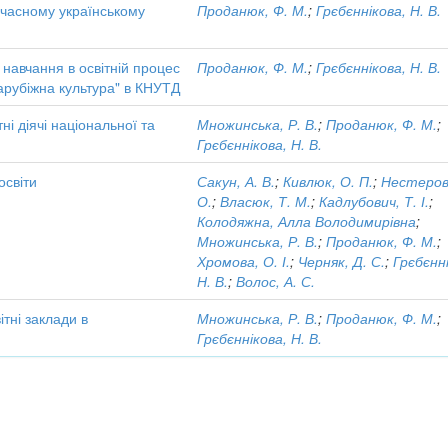
часному українському
Проданюк, Ф. М.
;
Грєбєннікова, Н. В.
навчання в освітній процес
Проданюк, Ф. М.
;
Грєбєннікова, Н. В.
зарубіжна культура" в КНУТД
ні діячі національної та
Множинська, Р. В.
;
Проданюк, Ф. М.
;
Грєбєннікова, Н. В.
освіти
Сакун, А. В.
;
Кивлюк, О. П.
;
Нестеров
О.
;
Власюк, Т. М.
;
Кадлубович, Т. І.
;
Колодяжна, Алла Володимирівна
;
Множинська, Р. В.
;
Проданюк, Ф. М.
;
Хромова, О. І.
;
Черняк, Д. С.
;
Грєбєнн
Н. В.
;
Волос, А. С.
ітні заклади в
Множинська, Р. В.
;
Проданюк, Ф. М.
;
Грєбєннікова, Н. В.