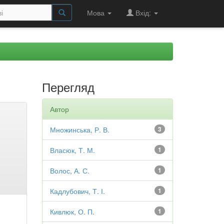
Мова
Вхід:
Перегляд
Автор
Множинська, Р. В.
3
Власюк, Т. М.
1
Волос, А. С.
1
Кадлубович, Т. І.
1
Кивлюк, О. П.
1