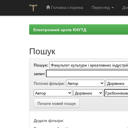
Головна сторінка
Перегляд
До
Skip
navigation
Електронний архів КНУТД
Пошук
Пошук:
запит
Поточні фільтри:
Почати новий пошук
Додати фільтри: