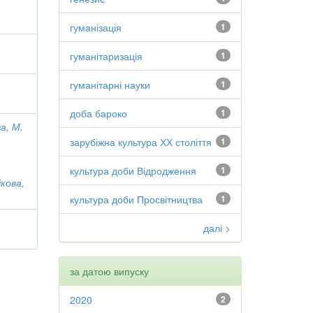
гуманізація
1
гуманітаризація
1
гуманітарні науки
1
доба бароко
1
а, М.
зарубіжна культура ХХ століття
1
культура доби Відродження
1
ікова,
культура доби Просвітництва
1
далі >
за датою випуску
2020
2