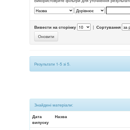
Використовуйте фільтри для уточнення результаті
Вивести на сторінку
|
Сортування
Результати 1-5 зі 5.
Знайдені матеріали:
Дата
Назва
випуску