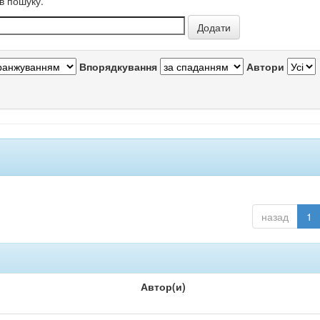
в пошуку.
Впорядкування
Автори
назад
1
Автор(и)