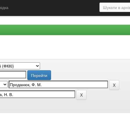
відка