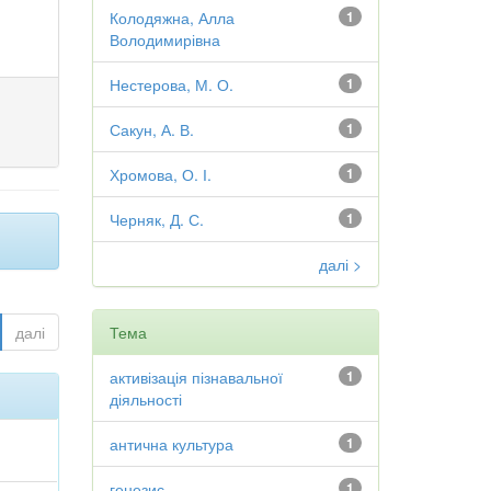
Колодяжна, Алла
1
Володимирівна
Нестерова, М. О.
1
Сакун, А. В.
1
Хромова, О. І.
1
Черняк, Д. С.
1
далі >
далі
Тема
активізація пізнавальної
1
діяльності
антична культура
1
генезис
1