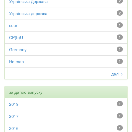
Українська Держава
2
Українська держава
2
court
1
CP(b)U
1
Germany
1
Hetman
1
далі >
за датою випуску
2019
1
2017
1
2016
1