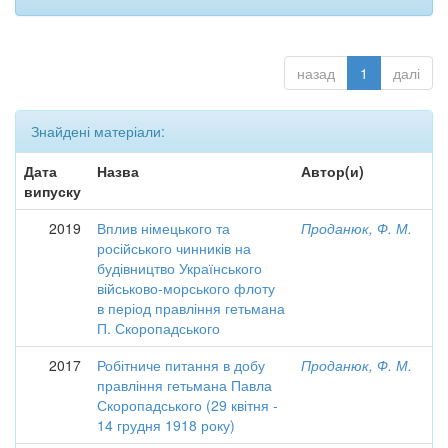
назад
1
далі
Знайдені матеріали:
Дата
Назва
Автор(и)
випуску
2019
Вплив німецького та
Проданюк, Ф. М.
російського чинників на
будівництво Українського
військово-морського флоту
в період правління гетьмана
П. Скоропадського
2017
Робітниче питання в добу
Проданюк, Ф. М.
правління гетьмана Павла
Скоропадського (29 квітня -
14 грудня 1918 року)