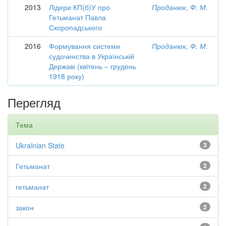
2013
Лідери КП(б)У про
Проданюк, Ф. М.
Гетьманат Павла
Скоропадського
2016
Формування системи
Проданюк, Ф. М.
судочинства в Українській
Державі (квітень – грудень
1918 року)
Перегляд
Тема
Ukrainian State
3
Гетьманат
2
гетьманат
2
закон
2