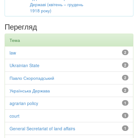
Державі (квітень – грудень
1918 року)
Перегляд
Тема
law
2
Ukrainian State
2
Павло Скоропадський
2
Українська Держава
2
agrarian policy
1
court
1
General Secretariat of land affairs
1