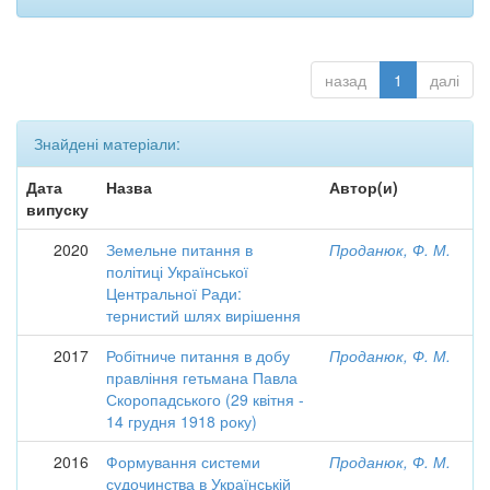
назад
1
далі
Знайдені матеріали:
Дата
Назва
Автор(и)
випуску
2020
Земельне питання в
Проданюк, Ф. М.
політиці Української
Центральної Ради:
тернистий шлях вирішення
2017
Робітниче питання в добу
Проданюк, Ф. М.
правління гетьмана Павла
Скоропадського (29 квітня -
14 грудня 1918 року)
2016
Формування системи
Проданюк, Ф. М.
судочинства в Українській