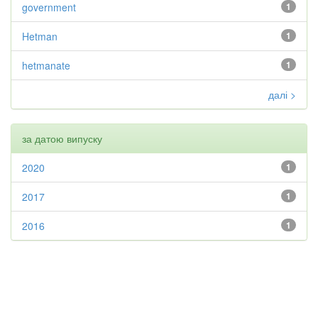
government
1
Hetman
1
hetmanate
1
далі >
за датою випуску
2020
1
2017
1
2016
1