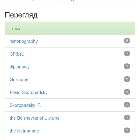
Перегляд
Тема
historiography
2
CP(b)U
1
diplomacy
1
Germany
1
Pavlo Skoropadskyi
1
Skoropadskyi P.
1
the Bolsheviks of Ukraine
1
the Hetmanate
1