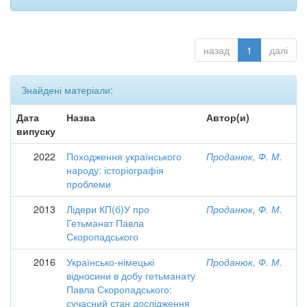
назад
1
далі
Знайдені матеріали:
Дата
Назва
Автор(и)
випуску
2022
Походження українського
Проданюк, Ф. М.
народу: історіографія
проблеми
2013
Лідери КП(б)У про
Проданюк, Ф. М.
Гетьманат Павла
Скоропадського
2016
Українсько-німецькі
Проданюк, Ф. М.
відносини в добу гетьманату
Павла Скоропадського:
сучасний стан дослідження