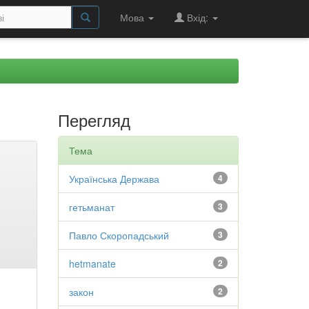
Мова
Вхід:
Перегляд
Тема
Українська Держава
4
гетьманат
3
Павло Скоропадський
3
hetmanate
2
закон
2