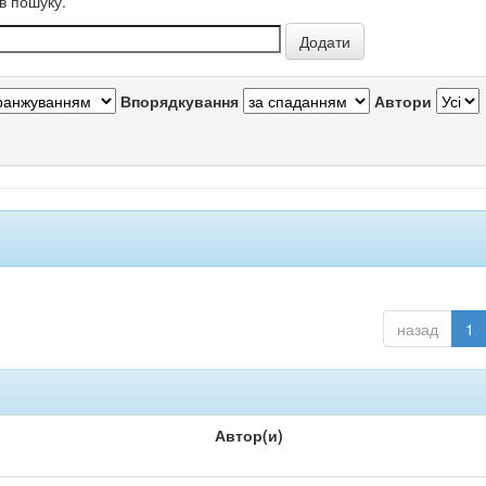
в пошуку.
Впорядкування
Автори
назад
1
Автор(и)