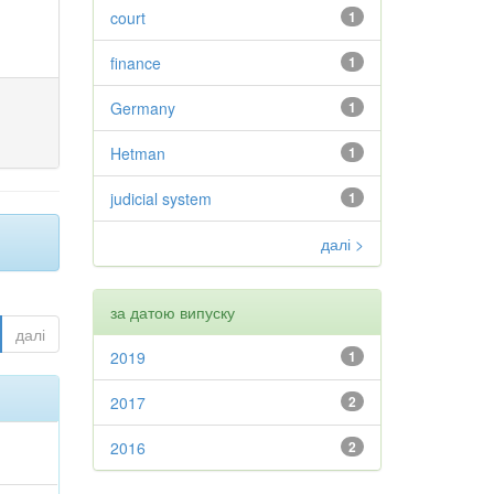
court
1
finance
1
Germany
1
Hetman
1
judicial system
1
далі >
за датою випуску
далі
2019
1
2017
2
2016
2