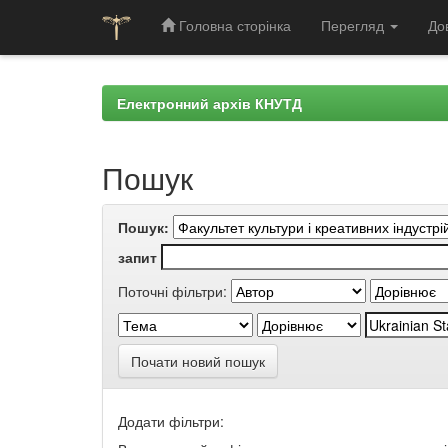
Головна сторінка
Перегляд
До
Skip
navigation
Електронний архів КНУТД
Пошук
Пошук:
запит
Поточні фільтри:
Почати новий пошук
Додати фільтри: