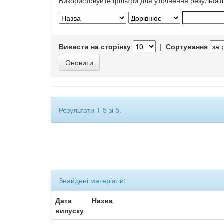
Використовуйте фільтри для уточнення результаті
Вивести на сторінку
|
Сортування
Результати 1-5 зі 5.
Знайдені матеріали:
Дата
Назва
випуску