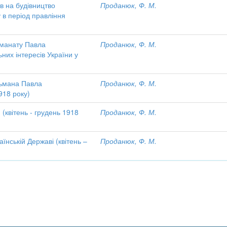
ів на будівництво
Проданюк, Ф. М.
 в період правління
ьманату Павла
Проданюк, Ф. М.
них інтересів України у
тьмана Павла
Проданюк, Ф. М.
918 року)
(квітень - грудень 1918
Проданюк, Ф. М.
нській Державі (квітень –
Проданюк, Ф. М.