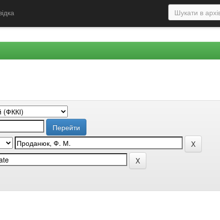
відка