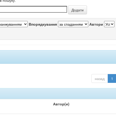
в пошуку.
Впорядкування
Автори
назад
1
Автор(и)