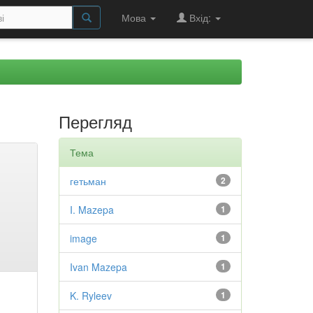
Мова
Вхід:
Перегляд
Тема
гетьман
2
I. Mazepa
1
image
1
Ivan Mazepa
1
K. Ryleev
1