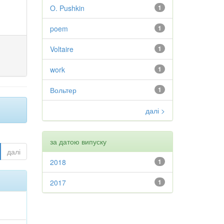
O. Pushkin
1
poem
1
Voltaire
1
work
1
Вольтер
1
далі >
за датою випуску
далі
2018
1
2017
1