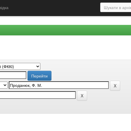
відка