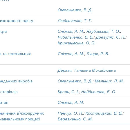
Омельченко, В. Д.
рикотажного одягу
Людвиченко, Т. Г.
ицтв
Слізков, А. М.
;
Якубовська, Т. О.
;
Рибальченко, В. В.
;
Дрегуляс, Є. П.
;
Крижанівська, О. П.
а та текстильних
Слізков, А. М.
;
Луцик, Р. В.
Деркач, Татьяна Михайловна
андажних виробів
Омельченко, В. Д.
;
Мельник, Л. М.
атеріалів
Кроль, С. І.
;
Найдьонова, Є. О.
лотен
Слізков, А. М.
значення в’язкопружних
Пенчук, О. П.
;
Кострицький, В. В.
;
 навчальному процесі
Березненко, С. М.