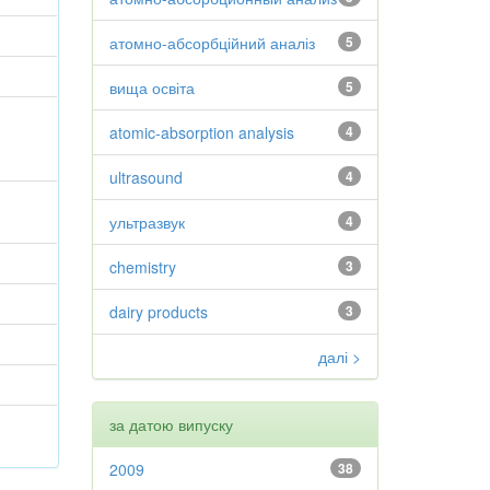
атомно-абсорбційний аналіз
5
вища освіта
5
atomic-absorption analysis
4
ultrasound
4
ультразвук
4
chemistry
3
dairy products
3
далі >
за датою випуску
2009
38