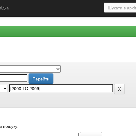
відка
в пошуку.