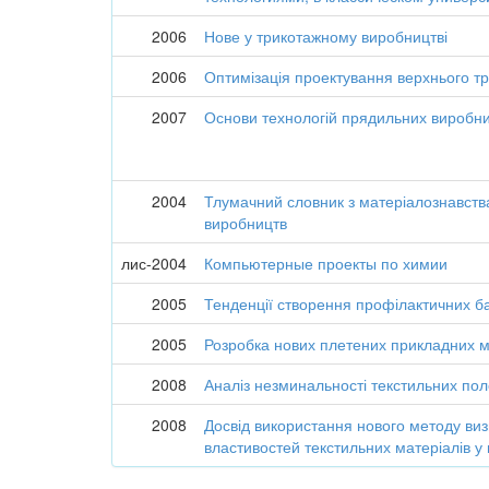
2006
Нове у трикотажному виробництві
2006
Оптимізація проектування верхнього т
2007
Основи технологій прядильних виробн
2004
Тлумачний словник з матеріалознавств
виробництв
лис-2004
Компьютерные проекты по химии
2005
Тенденції створення профілактичних б
2005
Розробка нових плетених прикладних м
2008
Аналіз незминальності текстильних по
2008
Досвід використання нового методу ви
властивостей текстильних матеріалів у