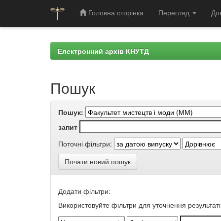
Головна сторінка
Перегляд
До
Skip
navigation
Електронний архів КНУТД
Пошук
Пошук:
запит
Поточні фільтри:
Почати новий пошук
Додати фільтри:
Використовуйте фільтри для уточнення результаті