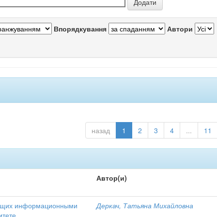
Впорядкування
Автори
назад
1
2
3
4
...
11
Автор(и)
еющих информационными
Деркач, Татьяна Михайловна
итете