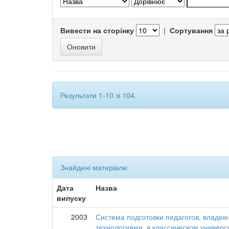
Вивести на сторінку
|
Сортування
Результати 1-10 зі 104.
Знайдені матеріали:
Дата
Назва
випуску
2003
Система подготовки педагогов, влад
технологиями, в классическом универс