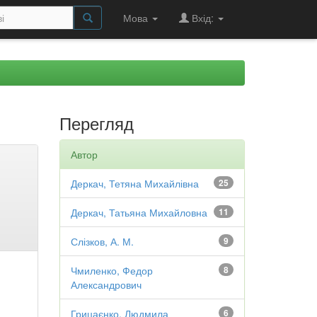
Мова
Вхід:
Перегляд
Автор
Деркач, Тетяна Михайлівна
25
Деркач, Татьяна Михайловна
11
Слізков, А. М.
9
Чмиленко, Федор
8
Александрович
Грицаєнко, Людмила
6