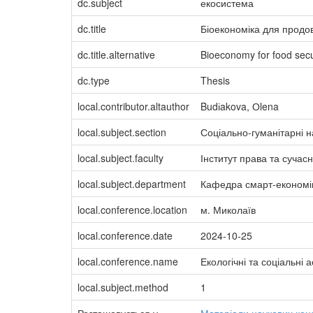
dc.subject
екосистема
dc.title
Біоекономіка для продово
dc.title.alternative
Bioeconomy for food secu
dc.type
Thesis
local.contributor.altauthor
Budіakova, Оlena
local.subject.section
Соціально-гуманітарні н
local.subject.faculty
Інститут права та сучас
local.subject.department
Кафедра смарт-економі
local.conference.location
м. Миколаїв
local.conference.date
2024-10-25
local.conference.name
Екологічні та соціальні 
local.subject.method
1