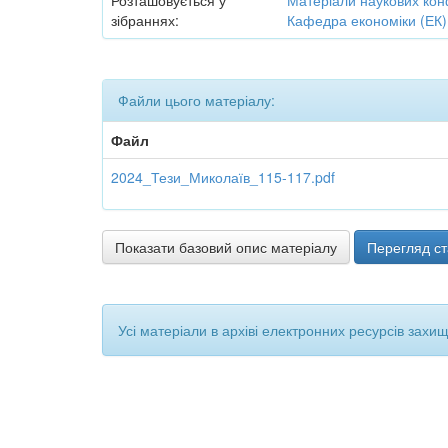
Розташовується у
Матеріали наукових кон
зібраннях:
Кафедра економіки (ЕК)
Файли цього матеріалу:
Файл
2024_Тези_Миколаїв_115-117.pdf
Показати базовий опис матеріалу
Перегляд ст
Усі матеріали в архіві електронних ресурсів захи