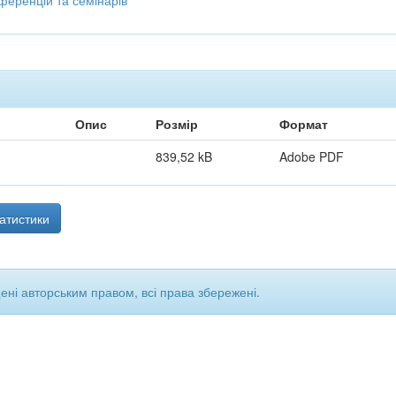
ференцій та семінарів
Опис
Розмір
Формат
839,52 kB
Adobe PDF
атистики
щені авторським правом, всі права збережені.