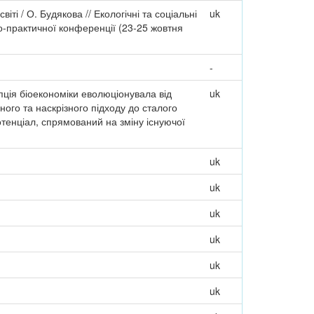
ті / О. Будякова // Екологічні та соціальні
uk
во-практичної конференції (23-25 жовтня
-
пція біоекономіки еволюціонувала від
uk
ного та наскрізного підходу до сталого
тенціал, спрямований на зміну існуючої
uk
uk
uk
uk
uk
uk