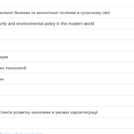
льчої безпеки та екологічної політики в сучасному світі
rity and environmental policy in the modern world
ауки
них технологій
ки
аспекти розвитку економіки в умовах євроінтеграції