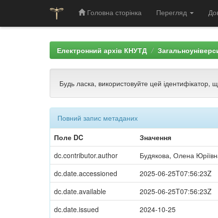
Головна сторінка
Перегляд
До
Skip
navigation
Електронний архів КНУТД
Загальноуніверси
Будь ласка, використовуйте цей ідентифікатор, 
Повний запис метаданих
Поле DC
Значення
dc.contributor.author
Будякова, Олена Юріївн
dc.date.accessioned
2025-06-25T07:56:23Z
dc.date.available
2025-06-25T07:56:23Z
dc.date.issued
2024-10-25