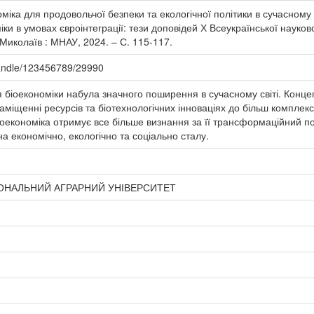
іка для продовольчої безпеки та екологічної політики в сучасному сві
іки в умовах євроінтеграції: тези доповідей Х Всеукраїнської науко
 Миколаїв : МНАУ, 2024. – С. 115-117.
/handle/123456789/29990
я біоекономіки набула значного поширення в сучасному світі. Конце
аміщенні ресурсів та біотехнологічних інноваціях до більш комплекс
оекономіка отримує все більше визнання за її трансформаційний по
а економічно, екологічно та соціально сталу.
ОНАЛЬНИЙ АГРАРНИЙ УНІВЕРСИТЕТ