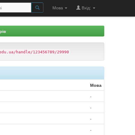
Мова
Вхід:
рів
edu.ua/handle/123456789/29990
Мова
-
-
-
-