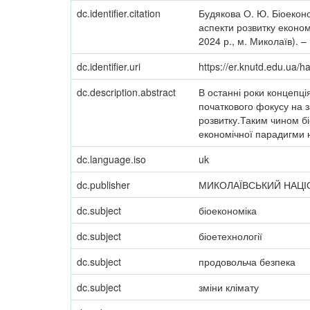
dc.identifier.citation
Будякова О. Ю. Біоеконом
аспекти розвитку економ
2024 р., м. Миколаїв). –
dc.identifier.uri
https://er.knutd.edu.ua
dc.description.abstract
В останні роки концепці
початкового фокусу на з
розвитку.Таким чином бі
економічної парадигми н
dc.language.iso
uk
dc.publisher
МИКОЛАЇВСЬКИЙ НАЦІ
dc.subject
біоекономіка
dc.subject
біоетехнології
dc.subject
продовольча безпека
dc.subject
зміни клімату