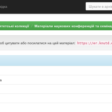
відка
тетські колекції
Матеріали наукових конференцій та семіна
щоб цитувати або посилатися на цей матеріал:
https://er.knutd.
а