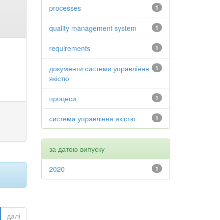
processes
1
quality management system
1
requirements
1
документи системи управління
1
якістю
процеси
1
система управління якістю
1
за датою випуску
2020
1
далі