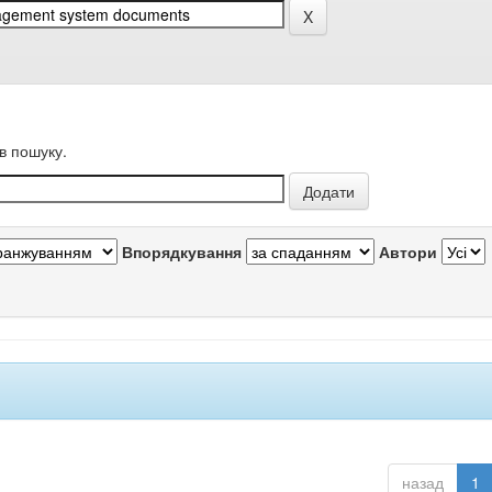
в пошуку.
Впорядкування
Автори
назад
1