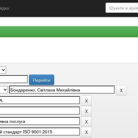
відка