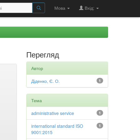
Мова
Вхід:
Перегляд
Автор
Діденко, Є. О.
1
Тема
administrative service
1
international standard ISO
1
9001:2015