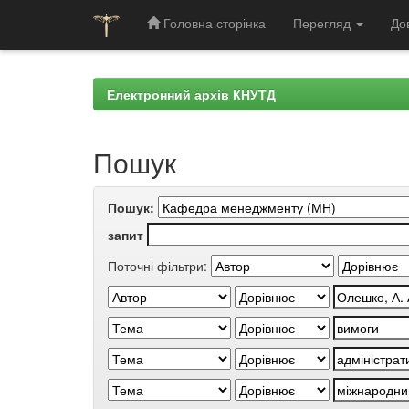
Головна сторінка
Перегляд
До
Skip
navigation
Електронний архів КНУТД
Пошук
Пошук:
запит
Поточні фільтри: