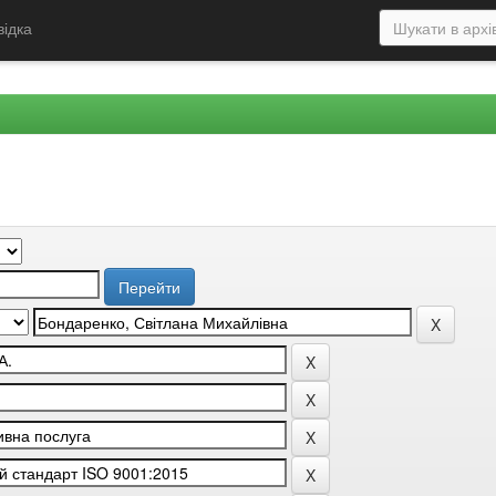
відка