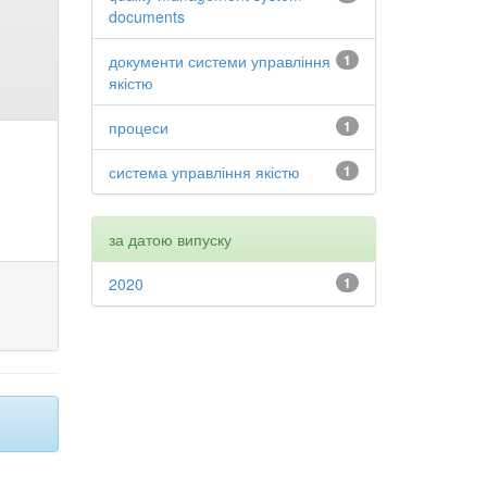
documents
документи системи управління
1
якістю
процеси
1
система управління якістю
1
за датою випуску
2020
1