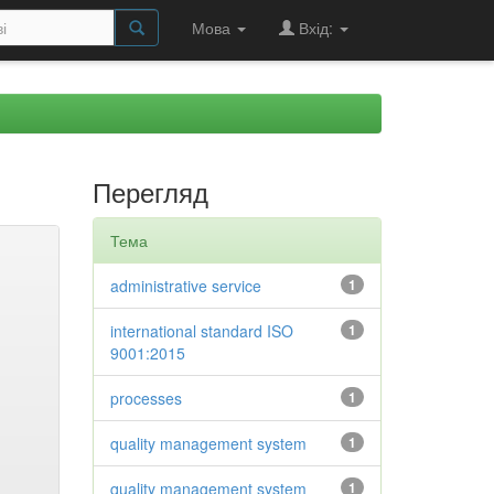
Мова
Вхід:
Перегляд
Тема
administrative service
1
international standard ISO
1
9001:2015
processes
1
quality management system
1
quality management system
1