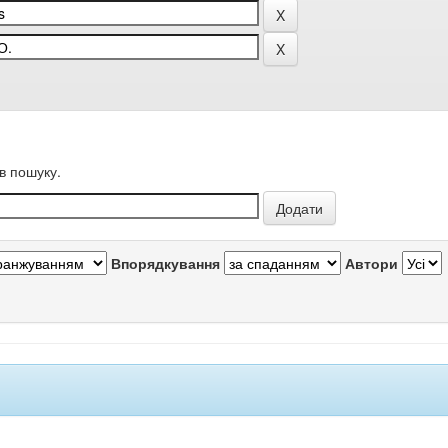
в пошуку.
Впорядкування
Автори