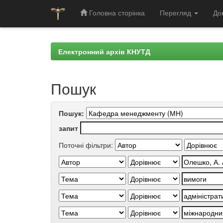
Головна сторінка
Перегляд
До
Skip
navigation
Електронний архів КНУТД
Пошук
Пошук:
запит
Поточні фільтри: