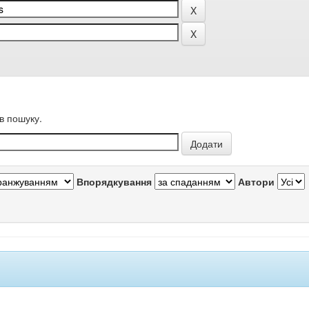
в пошуку.
Впорядкування
Автори