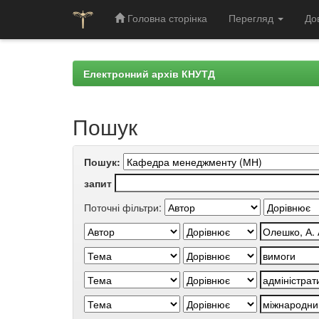
Головна сторінка
Перегляд
До
Skip
navigation
Електронний архів КНУТД
Пошук
Пошук:
запит
Поточні фільтри: