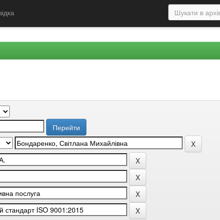
відка