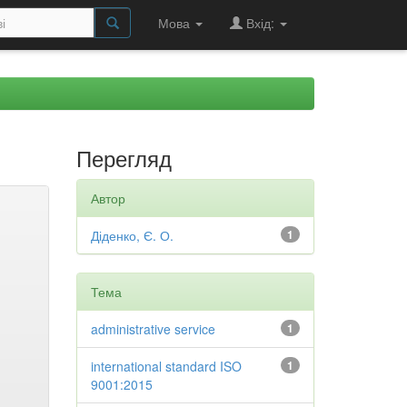
Мова
Вхід:
Перегляд
Автор
Діденко, Є. О.
1
Тема
administrative service
1
international standard ISO
1
9001:2015