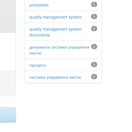
processes
1
quality management system
1
quality management system
1
documents
документи системи управління
1
якістю
процеси
1
система управління якістю
1