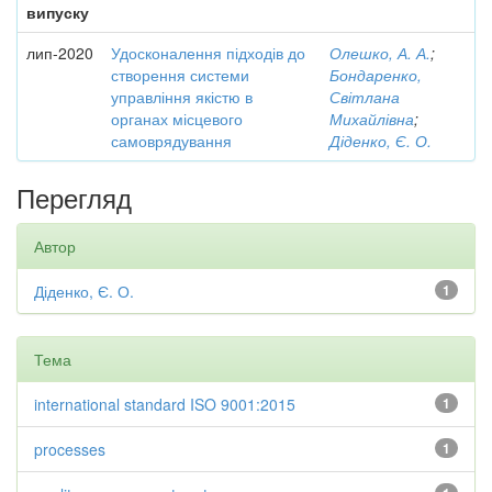
випуску
лип-2020
Удосконалення підходів до
Олешко, А. А.
;
створення системи
Бондаренко,
управління якістю в
Світлана
органах місцевого
Михайлівна
;
самоврядування
Діденко, Є. О.
Перегляд
Автор
Діденко, Є. О.
1
Тема
international standard ISO 9001:2015
1
processes
1