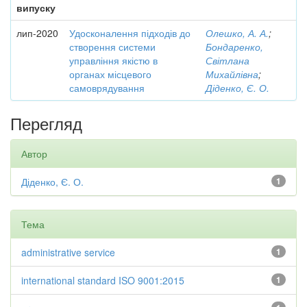
випуску
лип-2020
Удосконалення підходів до
Олешко, А. А.
;
створення системи
Бондаренко,
управління якістю в
Світлана
органах місцевого
Михайлівна
;
самоврядування
Діденко, Є. О.
Перегляд
Автор
Діденко, Є. О.
1
Тема
administrative service
1
international standard ISO 9001:2015
1