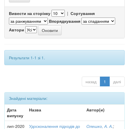
Вивести на сторінку
|
Сортування
Впорядкування
Автори
Результати 1-1 зі 1.
назад
1
далі
Знайдені матеріали:
Дата
Назва
Автор(и)
випуску
лип-2020
Удосконалення підходів до
Олешко, А. А.
;