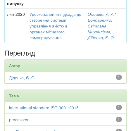
випуску
лип-2020
Удосконалення підходів до
Олешко, А. А.
;
створення системи
Бондаренко,
управління якістю в
Світлана
органах місцевого
Михайлівна
;
самоврядування
Діденко, Є. О.
Перегляд
Автор
Діденко, Є. О.
1
Тема
international standard ISO 9001:2015
1
processes
1