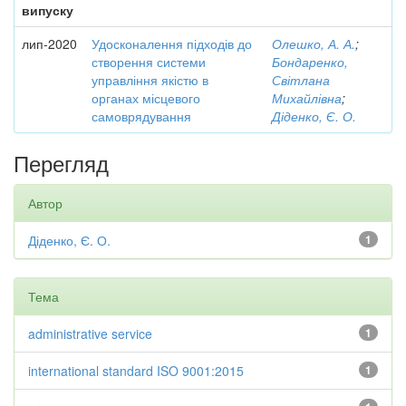
випуску
лип-2020
Удосконалення підходів до
Олешко, А. А.
;
створення системи
Бондаренко,
управління якістю в
Світлана
органах місцевого
Михайлівна
;
самоврядування
Діденко, Є. О.
Перегляд
Автор
Діденко, Є. О.
1
Тема
administrative service
1
international standard ISO 9001:2015
1