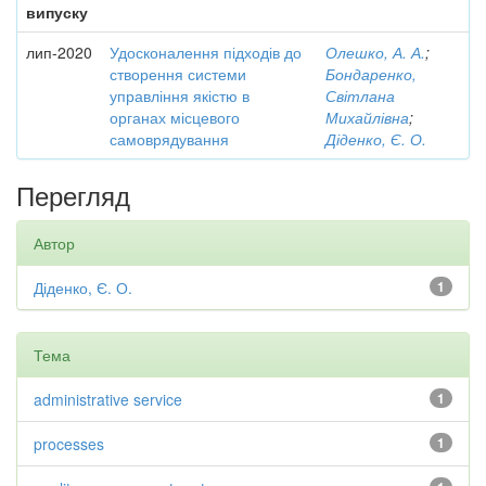
випуску
лип-2020
Удосконалення підходів до
Олешко, А. А.
;
створення системи
Бондаренко,
управління якістю в
Світлана
органах місцевого
Михайлівна
;
самоврядування
Діденко, Є. О.
Перегляд
Автор
Діденко, Є. О.
1
Тема
administrative service
1
processes
1