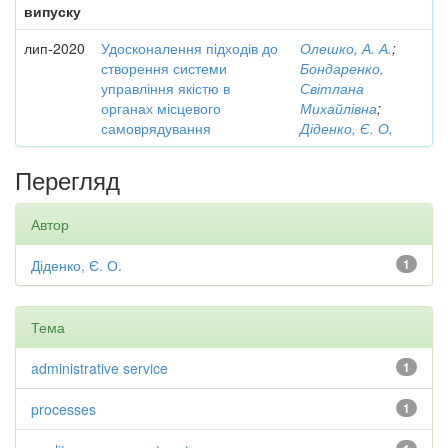
випуску
лип-2020
Удосконалення підходів до
Олешко, А. А.
;
створення системи
Бондаренко,
управління якістю в
Світлана
органах місцевого
Михайлівна
;
самоврядування
Діденко, Є. О.
Перегляд
Автор
Діденко, Є. О.
1
Тема
administrative service
1
processes
1