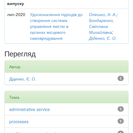
випуску
лип-2020
Удосконалення підходів до
Олешко, А. А.
;
створення системи
Бондаренко,
управління якістю в
Світлана
органах місцевого
Михайлівна
;
самоврядування
Діденко, Є. О.
Перегляд
Автор
Діденко, Є. О.
1
Тема
administrative service
1
processes
1