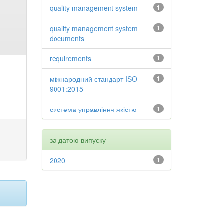
quality management system
1
quality management system
1
documents
requirements
1
міжнародний стандарт ISO
1
9001:2015
система управління якістю
1
за датою випуску
2020
1