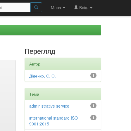
Мова
Вхід:
Перегляд
Автор
Діденко, Є. О.
1
Тема
administrative service
1
international standard ISO
1
9001:2015