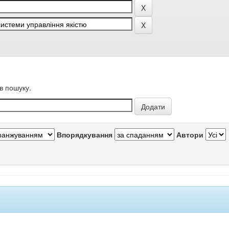
в пошуку.
Впорядкування
Автори