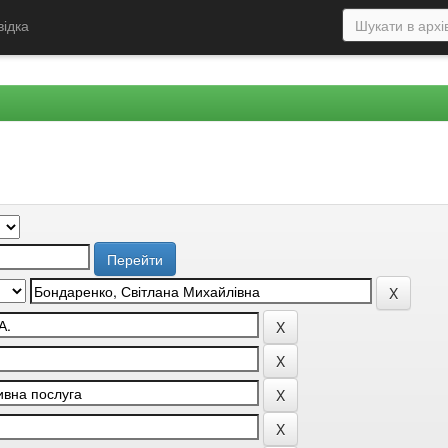
відка