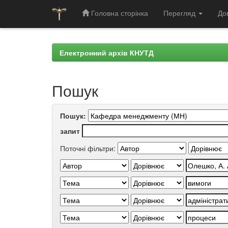
Головна сторінка
Перегляд
До
Skip
navigation
Електронний архів КНУТД
Пошук
Пошук:
запит
Поточні фільтри: