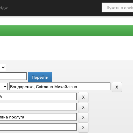
відка