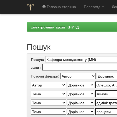
Головна сторінка
Перегляд
До
Skip
navigation
Електронний архів КНУТД
Пошук
Пошук:
запит
Поточні фільтри: