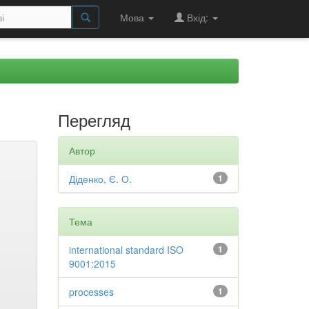
Мова
Вхід:
Перегляд
Автор
Діденко, Є. О.
1
Тема
international standard ISO
1
9001:2015
processes
1