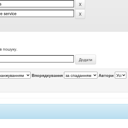
в пошуку.
Впорядкування
Автори