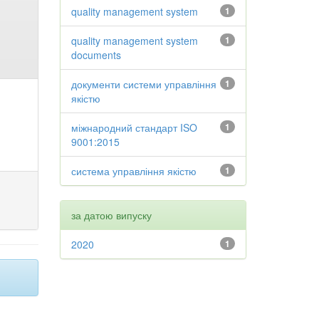
quality management system
1
quality management system
1
documents
документи системи управління
1
якістю
міжнародний стандарт ISO
1
9001:2015
система управління якістю
1
за датою випуску
2020
1